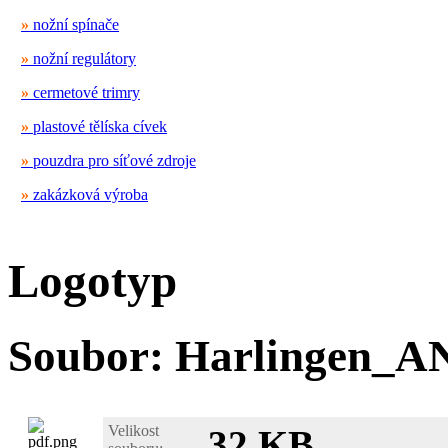
»
nožní spínače
»
nožní regulátory
»
cermetové trimry
»
plastové tělíska cívek
»
pouzdra pro síťové zdroje
»
zakázková výroba
Logotyp
Soubor: Harlingen_A
Velikost
32 KB