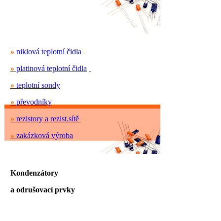
»
niklová teplotní čidla
»
platinová teplotní čidla
»
teplotní sondy
»
převodníky
»
rezistory a rezist.sítě
»
zakázková výroba
Kondenzátory
a odrušovací prvky