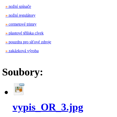
»
nožní spínače
»
nožní regulátory
»
cermetové trimry
»
plastové tělíska cívek
»
pouzdra pro síťové zdroje
»
zakázková výroba
Soubory:
vypis_OR_3.jpg